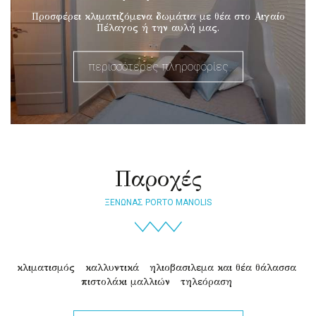
Προσφέρει κλιματιζόμενα δωμάτια με θέα στο Αιγαίο
Πέλαγος ή την αυλή μας.
περισσότερες πληροφορίες
Παροχές
ΞΕΝΩΝΑΣ PORTO MANOLIS
κλιματισμός
καλλυντικά
ηλιοβασιλεμα και θέα θάλασσα
πιστολάκι μαλλιών
τηλεόραση