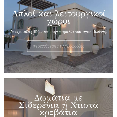
Απλοί και λειτουργικοί
χώροι
Απέχει μόλις 150μ. από την παραλία του Αγίου Ιωάννη.
περισσότερες πληροφορίες
Δωμάτια με
Σιδερένια ή Χτιστά
κρεβάτια