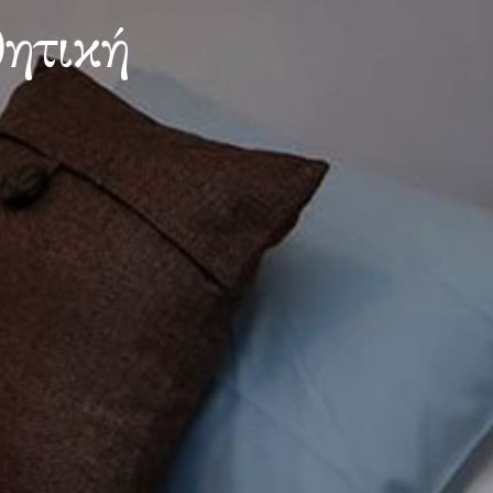
θητική