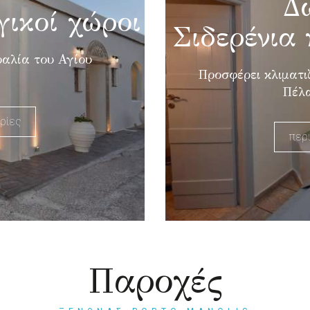
Δ
γικοί χώροι
Σιδερένια 
ραλία του Αγίου
Προσφέρει κλιματι
Πέλα
ρίες
περ
Παροχές