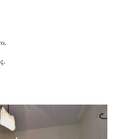
ο.
ς.